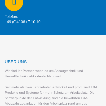
Telefon:
+49 (0)4106 / 7 10 10
ÜBER UNS
Wir sind Ihr Partner, wenn es um Absaugtechnik und
Umwelttechnik geht - deutschlandweit.
Seit mehr als zwei Jahrzehnten entwickelt und produziert EXA
Produkte und Systeme für mehr Schutz am Arbeitsplatz. Die
Schwerpunkte der Entwicklung sind die bewährten EXA-
Abgasabsauganlagen für den Arbeitsplatz rund um das