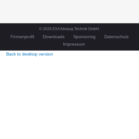
©
2026
EXA Absaug Technik GmbH.
Firmenprofil
Downloads
Sponsoring
Datenschutz
Impressum
Back to desktop version